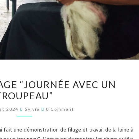
DÉMO
AGE “JOURNÉE AVEC UN
DE
TROUPEAU”
FILAGE
“JOURNÉE
Comments
st 2024
Sylvie
0 Comment
AVEC
UN
fait une démonstration de filage et travail de la laine à
TROUPEAU”
vec un troupeau”. L’occasion de montrer les divers outils: