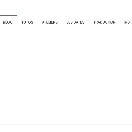
BLOG
TUTOS
ATELIERS
LES DATES
TRADUCTION
INS
SYL
Patrons
De
Crochet
Et
DAME
Ateliers