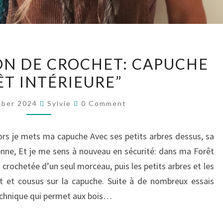
NOUVEAU
N DE CROCHET: CAPUCHE
PATRON
ÊT INTÉRIEURE”
DE
CROCHET:
Comments
mber 2024
Sylvie
0 Comment
CAPUCHE
“FORÊT
lors je mets ma capuche Avec ses petits arbres dessus, sa
INTÉRIEURE”
enne, Et je me sens à nouveau en sécurité: dans ma Forêt
crochetée d’un seul morceau, puis les petits arbres et les
t et cousus sur la capuche. Suite à de nombreux essais
 technique qui permet aux bois…