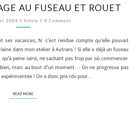
ATELIER
LAGE AU FUSEAU ET ROUET
DE
FILAGE
Comments
st 2024
Sylvie
0 Comment
AU
FUSEAU
t ses vacances, N. s’est rendue compte qu’elle pouvait
ET
a laine dans mon atelier à Autrans ! Si elle a déjà un fuseau
ROUET
nt qu’à peine servi, ne sachant pas trop par où commencer.
st bien, mais au bout d’un moment… On ne progresse pas
e expérimentée ! On a donc pris rdv pour…
READ MORE
READ MORE