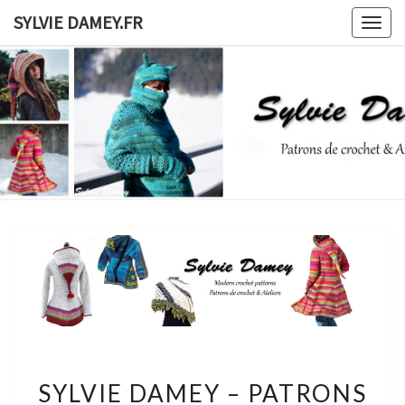
Skip
SYLVIE DAMEY.FR
Togg
to
navig
content
SYLVIE
Patrons
De
Crochet
DAMEY.F
Et
Ateliers
SYLVIE
SYLVIE DAMEY – PATRONS
DAMEY