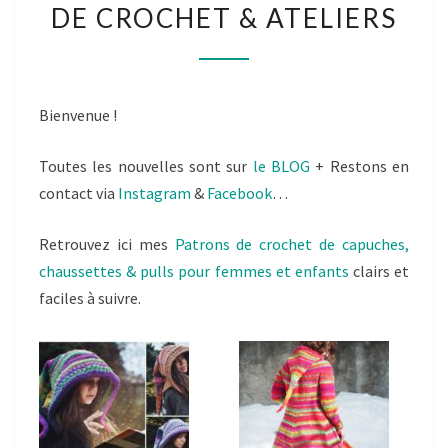
DE CROCHET & ATELIERS
–
PATRONS
DE
CROCHET
Bienvenue !
&
ATELIERS
Toutes les nouvelles sont sur
le BLOG
+ Restons en
contact via
Instagram
&
Facebook
…
Retrouvez ici mes
Patrons de crochet de capuches,
chaussettes & pulls pour femmes et enfants
clairs et
faciles à suivre.