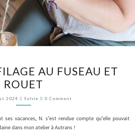
ATELIER
FILAGE AU FUSEAU ET
DE
ROUET
FILAGE
AU
Comments
FUSEAU
st 2024
Sylvie
0 Comment
ET
ROUET
t ses vacances, N. s’est rendue compte qu’elle pouvait
a laine dans mon atelier à Autrans !