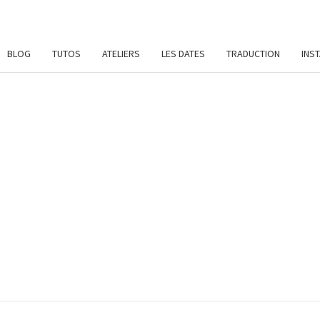
BLOG
TUTOS
ATELIERS
LES DATES
TRADUCTION
INS
SYL
Patrons
De
Crochet
Et
DAME
Ateliers