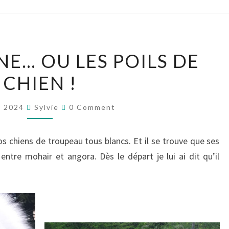
FILER
INE… OU LES POILS DE
LA
CHIEN !
LAINE…
OU
Comments
LES
y 2024
Sylvie
0 Comment
POILS
DE
s chiens de troupeau tous blancs. Et il se trouve que ses
CHIEN
entre mohair et angora. Dès le départ je lui ai dit qu’il
!