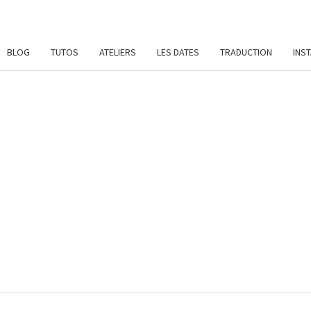
BLOG
TUTOS
ATELIERS
LES DATES
TRADUCTION
INS
SYL
Patrons
De
Crochet
Et
DAME
Ateliers