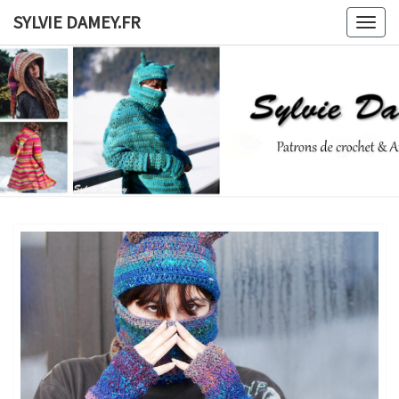
Skip
SYLVIE DAMEY.FR
Togg
to
navig
content
SYLVIE
Patrons
De
Crochet
DAMEY.F
Et
Ateliers