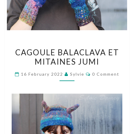
CAGOULE
CAGOULE BALACLAVA ET
BALACLAVA
MITAINES JUMI
ET
MITAINES
Comments
16 February 2022
Sylvie
0 Comment
JUMI