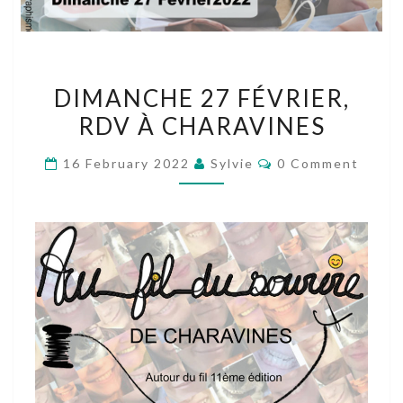
DIMANCHE
DIMANCHE 27 FÉVRIER,
27
RDV À CHARAVINES
FÉVRIER,
RDV
Comments
16 February 2022
Sylvie
0 Comment
À
CHARAVINES