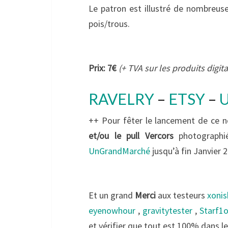
Le patron est illustré de nombreuse
pois/trous.
Prix: 7€
(+ TVA sur les produits digita
RAVELRY
–
ETSY
–
++ Pour fêter le lancement de ce n
et/ou le pull Vercors
photographié
UnGrandMarché
jusqu’à fin Janvier 
Et un grand
Merci
aux testeurs
xoni
eyenowhour
,
gravitytester
,
Starf1
et vérifier que tout est 100% dans le