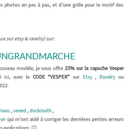
s photos en pas à pas, et d’une grille pour le motif des
ux sur etsy & ravelry) sur:
UNGRANDMARCHE
ouveau modèle, je vous offre
25% sur la capuche Vesper
 ici, avec le
CODE “VESPER”
sur
Etsy
,
Ravelry
ou
2022.
shaxo
,
seeed
,
dockinath
,
owr
qui m’ont aidé à corriger les dernières petites erreurs
s explications: 🙂