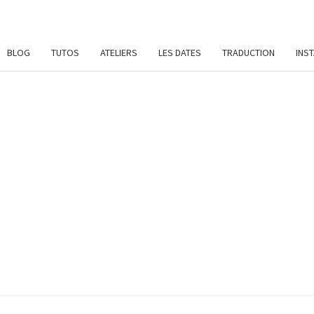
BLOG
TUTOS
ATELIERS
LES DATES
TRADUCTION
INS
SYL
Patrons
De
Crochet
Et
DAME
Ateliers