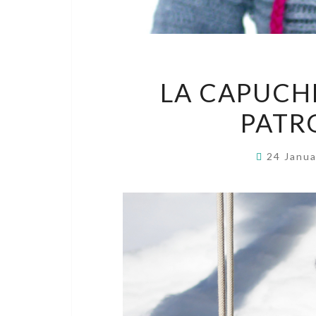
LA CAPUCH
PATR
24 Janu