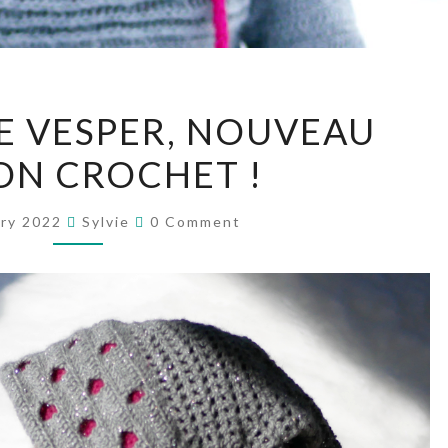
LA
E VESPER, NOUVEAU
CAPUCHE
ON CROCHET !
VESPER,
NOUVEAU
Comments
PATRON
ary 2022
Sylvie
0 Comment
CROCHET
!