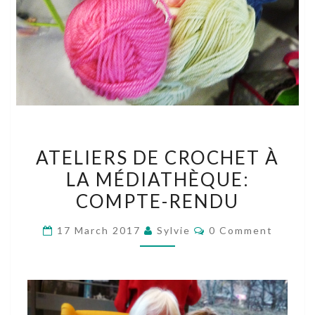
ATELIERS
ATELIERS DE CROCHET À
DE
LA MÉDIATHÈQUE:
CROCHET
COMPTE-RENDU
À
LA
Comments
17 March 2017
Sylvie
0 Comment
MÉDIATHÈQUE:
COMPTE-
RENDU