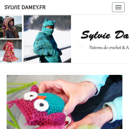
Skip
SYLVIE DAMEY.FR
Togg
to
navig
content
SYLVIE
Patrons
De
Crochet
DAMEY.F
Et
Ateliers