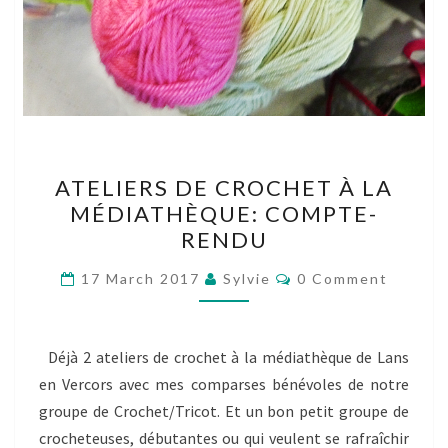
ATELIERS
ATELIERS DE CROCHET À LA
DE
MÉDIATHÈQUE: COMPTE-
CROCHET
RENDU
À
LA
Comments
17 March 2017
Sylvie
0 Comment
MÉDIATHÈQUE:
COMPTE-
RENDU
Déjà 2 ateliers de crochet à la médiathèque de Lans
en Vercors avec mes comparses bénévoles de notre
groupe de Crochet/Tricot. Et un bon petit groupe de
crocheteuses, débutantes ou qui veulent se rafraîchir