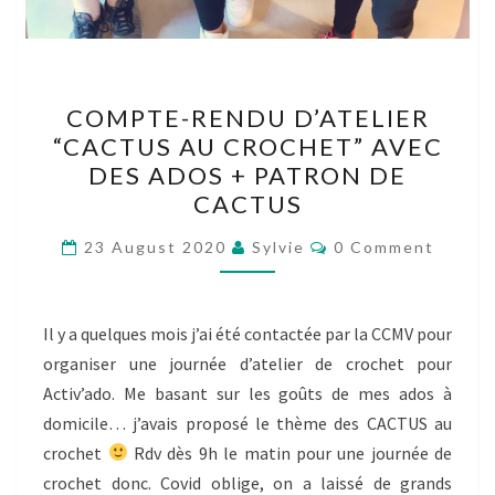
COMPTE-
COMPTE-RENDU D’ATELIER
RENDU
“CACTUS AU CROCHET” AVEC
D’ATELIER
DES ADOS + PATRON DE
“CACTUS
CACTUS
AU
Comments
CROCHET”
23 August 2020
Sylvie
0 Comment
AVEC
DES
Il y a quelques mois j’ai été contactée par la CCMV pour
ADOS
organiser une journée d’atelier de crochet pour
+
Activ’ado. Me basant sur les goûts de mes ados à
PATRON
domicile… j’avais proposé le thème des CACTUS au
DE
crochet
Rdv dès 9h le matin pour une journée de
CACTUS
crochet donc. Covid oblige, on a laissé de grands