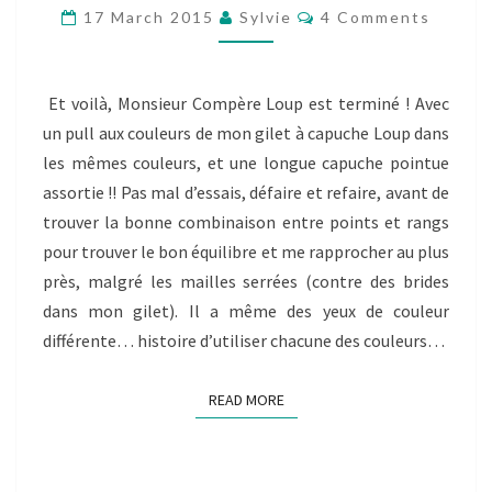
SA
Comments
17 March 2015
Sylvie
4 Comments
VESTE
À
CAPUCHE
Et voilà, Monsieur Compère Loup est terminé ! Avec
LOUP
un pull aux couleurs de mon gilet à capuche Loup dans
les mêmes couleurs, et une longue capuche pointue
assortie !! Pas mal d’essais, défaire et refaire, avant de
trouver la bonne combinaison entre points et rangs
pour trouver le bon équilibre et me rapprocher au plus
près, malgré les mailles serrées (contre des brides
dans mon gilet). Il a même des yeux de couleur
différente… histoire d’utiliser chacune des couleurs…
READ MORE
READ MORE