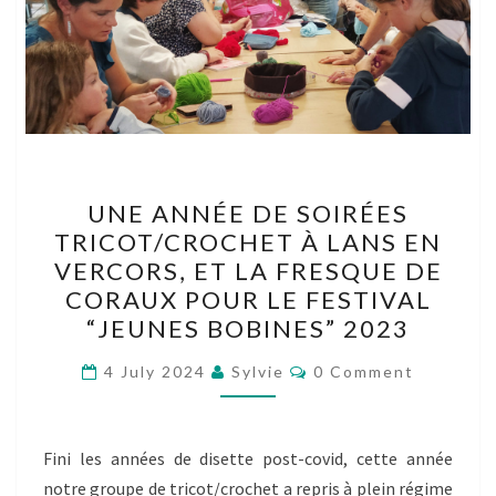
UNE
UNE ANNÉE DE SOIRÉES
ANNÉE
TRICOT/CROCHET À LANS EN
DE
VERCORS, ET LA FRESQUE DE
SOIRÉES
CORAUX POUR LE FESTIVAL
TRICOT/CROCHET
“JEUNES BOBINES” 2023
À
Comments
LANS
4 July 2024
Sylvie
0 Comment
EN
VERCORS,
Fini les années de disette post-covid, cette année
ET
notre groupe de tricot/crochet a repris à plein régime
LA