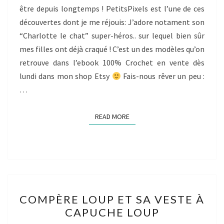
être depuis longtemps ! PetitsPixels est l’une de ces
découvertes dont je me réjouis: J’adore notament son
“Charlotte le chat” super-héros.. sur lequel bien sûr
mes filles ont déjà craqué ! C’est un des modèles qu’on
retrouve dans l’ebook 100% Crochet en vente dès
lundi dans mon shop Etsy
Fais-nous rêver un peu :
…
READ MORE
READ MORE
COMPÈRE
COMPÈRE LOUP ET SA VESTE À
LOUP
CAPUCHE LOUP
ET