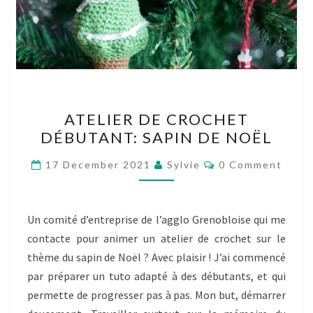
ATELIER
ATELIER DE CROCHET
DE
DÉBUTANT: SAPIN DE NOËL
CROCHET
DÉBUTANT:
Comments
17 December 2021
Sylvie
0 Comment
SAPIN
DE
NOËL
Un comité d’entreprise de l’agglo Grenobloise qui me
contacte pour animer un atelier de crochet sur le
thème du sapin de Noël ? Avec plaisir ! J’ai commencé
par préparer un tuto adapté à des débutants, et qui
permette de progresser pas à pas. Mon but, démarrer