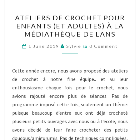
ATELIERS
ATELIERS DE CROCHET POUR
DE
ENFANTS (ET ADULTES) À LA
CROCHET
MÉDIATHÈQUE DE LANS
POUR
ENFANTS
Comments
1 June 2019
Sylvie
0 Comment
(ET
ADULTES)
À
Cette année encore, nous avons proposé des ateliers
LA
de crochet à notre fine équipe.. et vu leur
MÉDIATHÈQUE
enthousiasme chaque fois pour le crochet, nous
DE
avions rajouté encore plus de séances. Pas de
LANS
programme imposé cette fois, seulement un thème:
puisque beaucoup d’entre eux ont déjà crocheté
plusieurs petits ouvrages avec nous ou à l’école, nous
avons décidé de leur faire crocheter des petits
doudous/amigurumis. Pas de techniques compliquées,