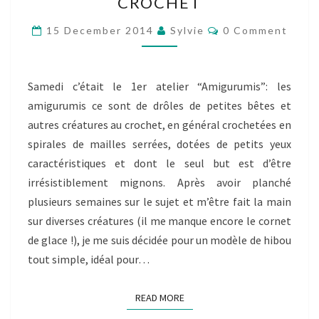
CROCHET
:
MON
Comments
15 December 2014
Sylvie
0 Comment
1ER
AMIGURUMI
AU
Samedi c’était le 1er atelier “Amigurumis”: les
CROCHET
amigurumis ce sont de drôles de petites bêtes et
autres créatures au crochet, en général crochetées en
spirales de mailles serrées, dotées de petits yeux
caractéristiques et dont le seul but est d’être
irrésistiblement mignons. Après avoir planché
plusieurs semaines sur le sujet et m’être fait la main
sur diverses créatures (il me manque encore le cornet
de glace !), je me suis décidée pour un modèle de hibou
tout simple, idéal pour…
READ MORE
READ MORE