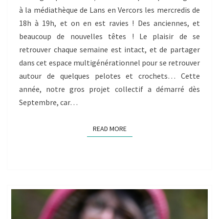
à la médiathèque de Lans en Vercors les mercredis de
FRESQUE
18h à 19h, et on en est ravies ! Des anciennes, et
DE
beaucoup de nouvelles têtes ! Le plaisir de se
CORAUX
retrouver chaque semaine est intact, et de partager
POUR
dans cet espace multigénérationnel pour se retrouver
LE
autour de quelques pelotes et crochets… Cette
FESTIVAL
année, notre gros projet collectif a démarré dès
“JEUNES
Septembre, car…
BOBINES”
2023
READ MORE
READ MORE