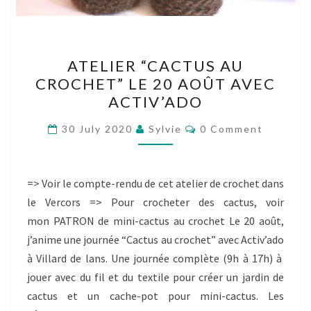
ATELIER
ATELIER “CACTUS AU
“CACTUS
CROCHET” LE 20 AOÛT AVEC
AU
ACTIV’ADO
CROCHET”
LE
Comments
30 July 2020
Sylvie
0 Comment
20
AOÛT
AVEC
=> Voir le compte-rendu de cet atelier de crochet dans
ACTIV’ADO
le Vercors => Pour crocheter des cactus, voir
mon PATRON de mini-cactus au crochet Le 20 août,
j’anime une journée “Cactus au crochet” avec Activ’ado
à Villard de lans. Une journée complète (9h à 17h) à
jouer avec du fil et du textile pour créer un jardin de
cactus et un cache-pot pour mini-cactus. Les