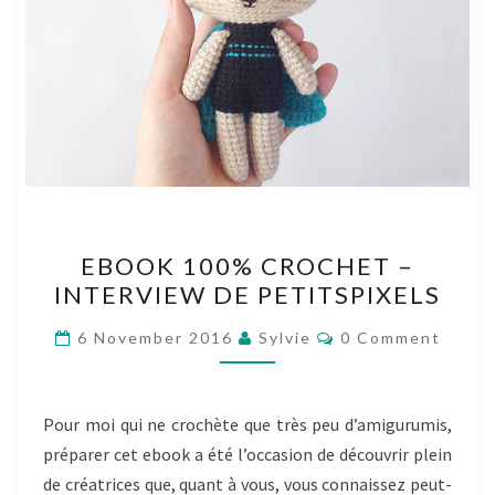
EBOOK
EBOOK 100% CROCHET –
100%
INTERVIEW DE PETITSPIXELS
CROCHET
–
Comments
6 November 2016
Sylvie
0 Comment
INTERVIEW
DE
PETITSPIXELS
Pour moi qui ne crochète que très peu d’amigurumis,
préparer cet ebook a été l’occasion de découvrir plein
de créatrices que, quant à vous, vous connaissez peut-