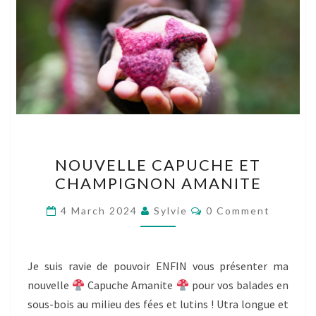
NOUVELLE
NOUVELLE CAPUCHE ET
CAPUCHE
CHAMPIGNON AMANITE
ET
CHAMPIGNON
Comments
4 March 2024
Sylvie
0 Comment
AMANITE
Je suis ravie de pouvoir ENFIN vous présenter ma
nouvelle
Capuche Amanite
pour vos balades en
sous-bois au milieu des fées et lutins ! Utra longue et