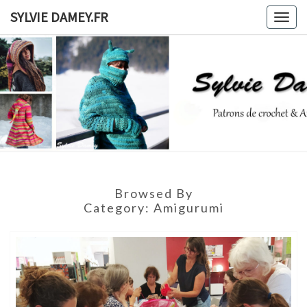
Skip
SYLVIE DAMEY.FR
Togg
to
navig
content
SYLVIE
Patrons
De
Crochet
DAMEY.F
Et
Ateliers
Browsed By
Category:
Amigurumi