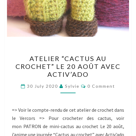
ATELIER
ATELIER “CACTUS AU
“CACTUS
CROCHET” LE 20 AOÛT AVEC
AU
ACTIV’ADO
CROCHET”
LE
Comments
30 July 2020
Sylvie
0 Comment
20
AOÛT
AVEC
=> Voir le compte-rendu de cet atelier de crochet dans
ACTIV’ADO
le Vercors => Pour crocheter des cactus, voir
mon PATRON de mini-cactus au crochet Le 20 août,
j’anime une journée “Cactus au crochet” avec Activ’ado