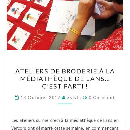
ATELIERS
ATELIERS DE BRODERIE À LA
DE
MÉDIATHÈQUE DE LANS…
BRODERIE
C’EST PARTI !
À
LA
Comments
13 October 2017
Sylvie
0 Comment
MÉDIATHÈQUE
DE
LANS…
Les ateliers du mercredi à la médiathèque de Lans en
C’EST
Vercors ont démarré cette semaine, en commençant