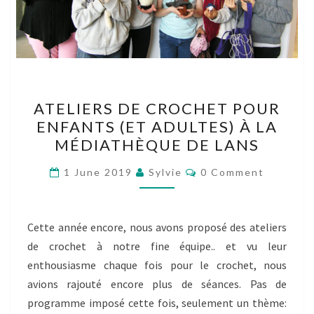
ATELIERS
ATELIERS DE CROCHET POUR
DE
ENFANTS (ET ADULTES) À LA
CROCHET
MÉDIATHÈQUE DE LANS
POUR
ENFANTS
Comments
1 June 2019
Sylvie
0 Comment
(ET
ADULTES)
À
Cette année encore, nous avons proposé des ateliers
LA
de crochet à notre fine équipe.. et vu leur
MÉDIATHÈQUE
enthousiasme chaque fois pour le crochet, nous
DE
avions rajouté encore plus de séances. Pas de
LANS
programme imposé cette fois, seulement un thème: