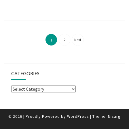
Posts
pagination
2
Next
1
CATEGORIES
Categories
© 2026
|
Proudly Powered by
WordPress
|
Theme:
Nisarg