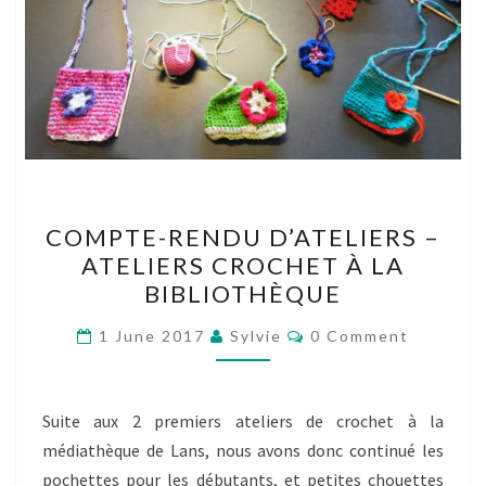
COMPTE-
COMPTE-RENDU D’ATELIERS –
RENDU
ATELIERS CROCHET À LA
D’ATELIERS
BIBLIOTHÈQUE
–
ATELIERS
Comments
1 June 2017
Sylvie
0 Comment
CROCHET
À
LA
Suite aux 2 premiers ateliers de crochet à la
BIBLIOTHÈQUE
médiathèque de Lans, nous avons donc continué les
pochettes pour les débutants, et petites chouettes