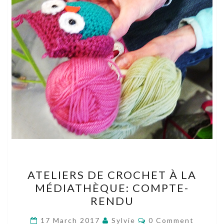
ATELIERS
ATELIERS DE CROCHET À LA
DE
MÉDIATHÈQUE: COMPTE-
CROCHET
RENDU
À
LA
Comments
17 March 2017
Sylvie
0 Comment