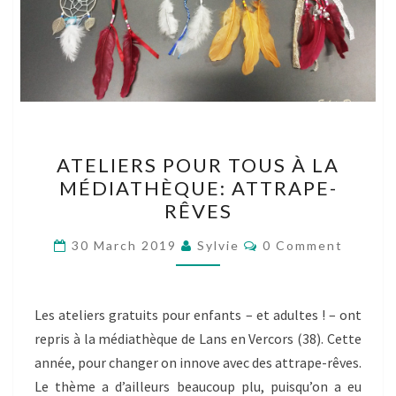
ATELIERS
ATELIERS POUR TOUS À LA
POUR
MÉDIATHÈQUE: ATTRAPE-
TOUS
RÊVES
À
LA
Comments
30 March 2019
Sylvie
0 Comment
MÉDIATHÈQUE:
ATTRAPE-
RÊVES
Les ateliers gratuits pour enfants – et adultes ! – ont
repris à la médiathèque de Lans en Vercors (38). Cette
année, pour changer on innove avec des attrape-rêves.
Le thème a d’ailleurs beaucoup plu, puisqu’on a eu