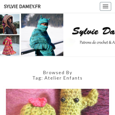
Skip
SYLVIE DAMEY.FR
Togg
to
navig
content
SYLVIE
Patrons
De
Crochet
DAMEY.F
Et
Ateliers
Browsed By
Tag:
Atelier Enfants