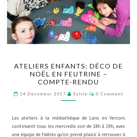
ATELIERS
ATELIERS ENFANTS: DÉCO DE
ENFANTS:
NOËL EN FEUTRINE –
DÉCO
COMPTE-RENDU
DE
NOËL
Comments
14 December 2017
Sylvie
0 Comment
EN
FEUTRINE
–
Les ateliers à la médiathèque de Lans en Vercors
COMPTE-
continuent tous les mercredis soir de 18h à 19h, avec
RENDU
une équipe de fidèles qu’on prend plaisir à retrouver à