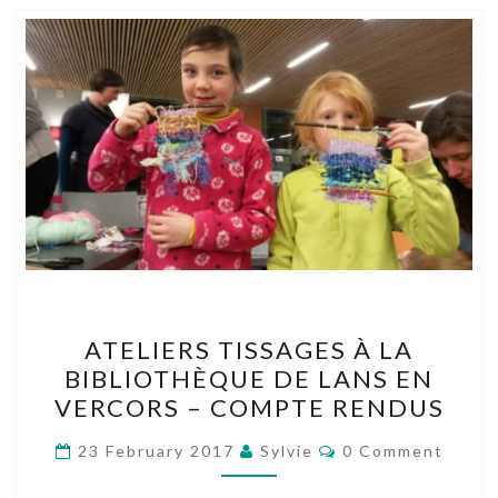
ATELIERS
ATELIERS TISSAGES À LA
TISSAGES
BIBLIOTHÈQUE DE LANS EN
À
VERCORS – COMPTE RENDUS
LA
BIBLIOTHÈQUE
Comments
23 February 2017
Sylvie
0 Comment
DE