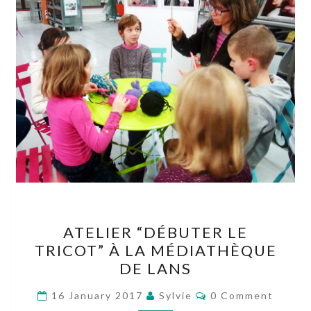
ATELIER
ATELIER “DÉBUTER LE
“DÉBUTER
TRICOT” À LA MÉDIATHÈQUE
LE
DE LANS
TRICOT”
À
Comments
16 January 2017
Sylvie
0 Comment