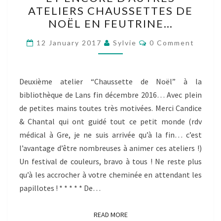
ENCORE
ATELIERS CHAUSSETTES DE
D’AUTRES
NOËL EN FEUTRINE…
ATELIERS
CHAUSSETTES
Comments
12 January 2017
Sylvie
0 Comment
DE
NOËL
EN
Deuxième atelier “Chaussette de Noël” à la
FEUTRINE…
bibliothèque de Lans fin décembre 2016… Avec plein
de petites mains toutes très motivées. Merci Candice
& Chantal qui ont guidé tout ce petit monde (rdv
médical à Gre, je ne suis arrivée qu’à la fin… c’est
l’avantage d’être nombreuses à animer ces ateliers !)
Un festival de couleurs, bravo à tous ! Ne reste plus
qu’à les accrocher à votre cheminée en attendant les
papillotes ! * * * * * De…
READ MORE
READ MORE