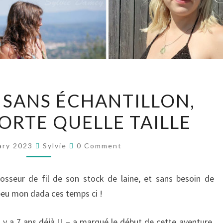
CROCHETER
SANS ÉCHANTILLON,
SANS
ORTE QUELLE TAILLE
ÉCHANTILLON,
DANS
Comments
N’IMPORTE
ary 2023
Sylvie
0 Comment
QUELLE
TAILLE
rosseur de fil de son stock de laine, et sans besoin de
peu mon dada ces temps ci !
l y a 7 ans déjà !! – a marqué le début de cette aventure,