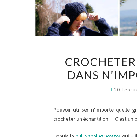
CROCHETER 
DANS N’IMP
20 Febru
Pouvoir utiliser n’importe quelle g
crocheter un échantillon… C’est un 
Depuis le
pull SapeliPOPette!
qui – i