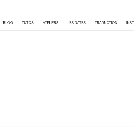
BLOG
TUTOS
ATELIERS
LES DATES
TRADUCTION
INS
SYL
Patrons
De
Crochet
Et
DAME
Ateliers