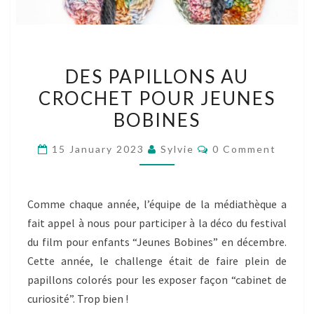
DES
DES PAPILLONS AU
PAPILLONS
CROCHET POUR JEUNES
AU
BOBINES
CROCHET
POUR
Comments
15 January 2023
Sylvie
0 Comment
JEUNES
BOBINES
Comme chaque année, l’équipe de la médiathèque a
fait appel à nous pour participer à la déco du festival
du film pour enfants “Jeunes Bobines” en décembre.
Cette année, le challenge était de faire plein de
papillons colorés pour les exposer façon “cabinet de
curiosité”. Trop bien !