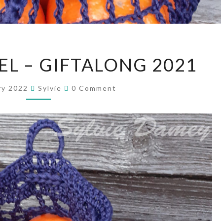
WASCHBEUTEL
L – GIFTALONG 2021
–
GIFTALONG
Comments
ry 2022
Sylvie
0 Comment
2021