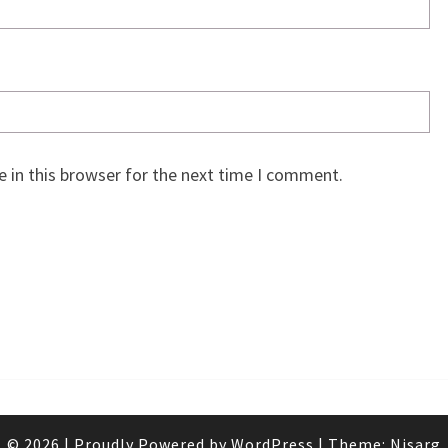
 in this browser for the next time I comment.
© 2026
|
Proudly Powered by
WordPress
|
Theme:
Nisarg