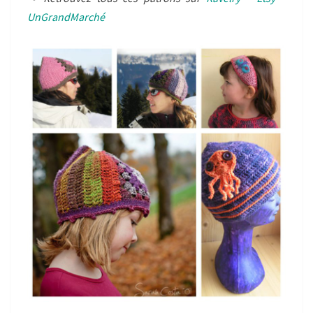
UnGrandMarché