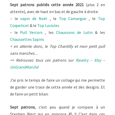
Sept patrons publiés cette année 2021
(plus 2 en
attente), avec de haut en bas et de gauche à droite:
– le
sapin de Noël
, le
Top Camargue
, le
Top
Coquelicot
& le
Top Lucioles
– le
Pull Vercors
, les
Chaussons de Lutin
& les
Chaussettes Sapins
+ en attente donc, le Top Chantilly et mon petit pull
sans manches…
=> Retrouvez tous ces patrons sur
Ravelry
–
Etsy
–
UnGrandMarché
J’ai pris le temps de faire un collage qui me permette
de garder une trace de cette année et des designs. Et
de faire un petit bilan:
Sept patrons
, c’est peu quand je compare à un
Stephen West qui en annonce 45 !! C’est dans ces