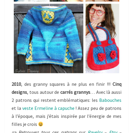
2010
, des granny squares à ne plus en finir !!!
Cinq
designs
, tous autour de
carrés grannys
… Avec là aussi
2 patrons qui restent emblématiques: les
Babouches
et la
veste Ermeline à capuche
! Assez peu de patrons
à l’époque, mais j’étais inspirée par l’énergie de mes
filles je crois
=> Retrouvez tous ces patrons sur
Ravelry
–
Etsy
–