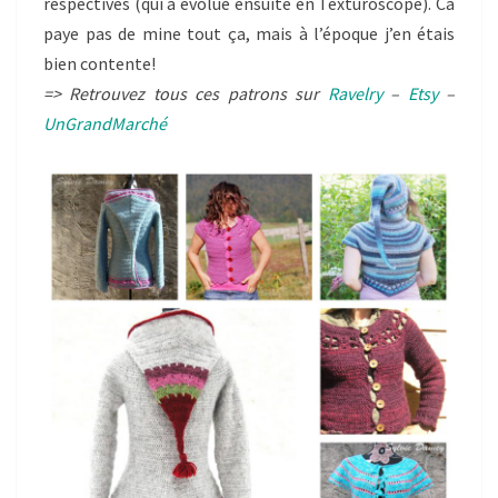
respectives (qui a évolué ensuite en Texturoscope). Ca
paye pas de mine tout ça, mais à l’époque j’en étais
bien contente!
=> Retrouvez tous ces patrons sur
Ravelry
–
Etsy
–
UnGrandMarché