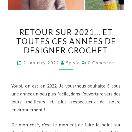
RETOUR
RETOUR SUR 2021… ET
SUR
TOUTES CES ANNÉES DE
2021…
DESIGNER CROCHET
ET
TOUTES
Comments
2 January 2022
Sylvie
0 Comment
CES
ANNÉES
DE
Youpi, on est en 2022. Je vous/nous souhaite à tous
DESIGNER
une année un peu plus facile, dans l’ouverture vers des
CROCHET
jours meilleurs et plus respectueux de notre
environnement !
De mon coté, c’est le moment de faire le point sur