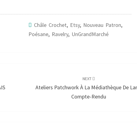
Châle Crochet
,
Etsy
,
Nouveau Patron
,
Poésane
,
Ravelry
,
UnGrandMarché
NEXT
AIS
Ateliers Patchwork À La Médiathèque De Lan
Compte-Rendu