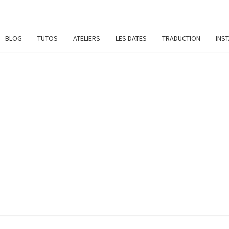
BLOG
TUTOS
ATELIERS
LES DATES
TRADUCTION
INS
SYL
Patrons
De
Crochet
Et
DAME
Ateliers