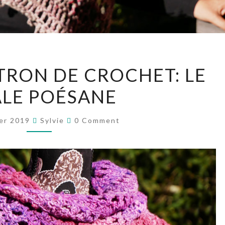
NOUVEAU
RON DE CROCHET: LE
PATRON
LE POÉSANE
DE
CROCHET:
Comments
LE
er 2019
Sylvie
0 Comment
CHÂLE
POÉSANE