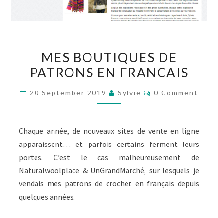
MES
MES BOUTIQUES DE
BOUTIQUES
PATRONS EN FRANCAIS
DE
PATRONS
Comments
20 September 2019
Sylvie
0 Comment
EN
FRANCAIS
Chaque année, de nouveaux sites de vente en ligne
apparaissent… et parfois certains ferment leurs
portes. C’est le cas malheureusement de
Naturalwoolplace & UnGrandMarché, sur lesquels je
vendais mes patrons de crochet en français depuis
quelques années.