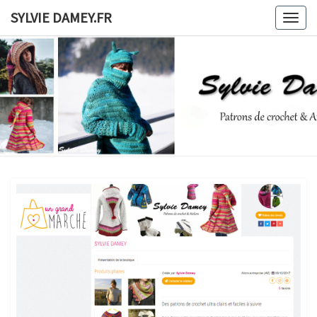
Skip
SYLVIE DAMEY.FR
Togg
to
navig
content
SYLVIE
Patrons
De
Crochet
DAMEY.F
Et
Ateliers