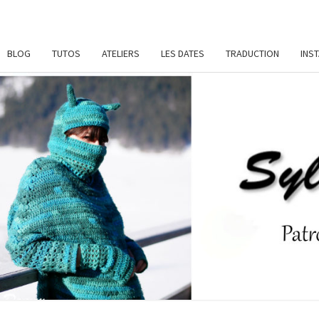
BLOG
TUTOS
ATELIERS
LES DATES
TRADUCTION
INS
SYL
Patrons
De
Crochet
Et
DAME
Ateliers