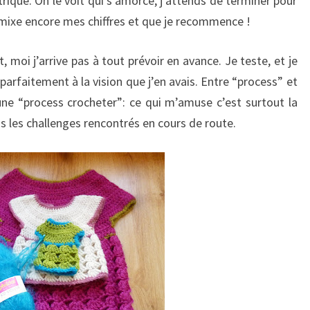
rique. On le voit qui s’amorce, j’attends de terminer pour
 remixe encore mes chiffres et que je recommence !
, moi j’arrive pas à tout prévoir en avance. Je teste, et je
arfaitement à la vision que j’en avais. Entre “process” et
 une “process crocheter”: ce qui m’amuse c’est surtout la
us les challenges rencontrés en cours de route.