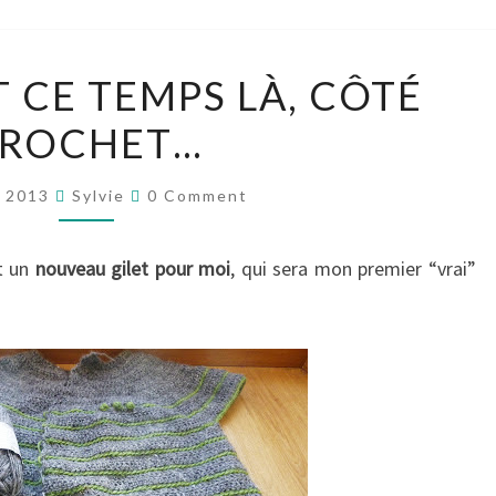
ET
 CE TEMPS LÀ, CÔTÉ
PENDANT
ROCHET…
CE
TEMPS
Comments
LÀ,
e 2013
Sylvie
0 Comment
CÔTÉ
CROCHET…
t un
nouveau gilet pour moi
, qui sera mon premier “vrai”