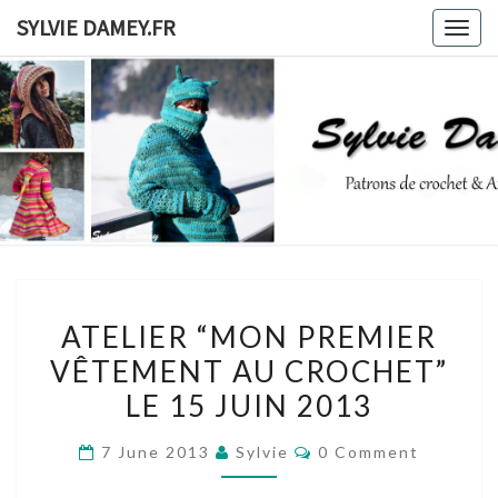
Skip
SYLVIE DAMEY.FR
Togg
to
navig
content
SYLVIE
Patrons
De
Crochet
DAMEY.F
Et
Ateliers
ATELIER
ATELIER “MON PREMIER
“MON
VÊTEMENT AU CROCHET”
PREMIER
LE 15 JUIN 2013
VÊTEMENT
AU
Comments
7 June 2013
Sylvie
0 Comment
CROCHET”
LE