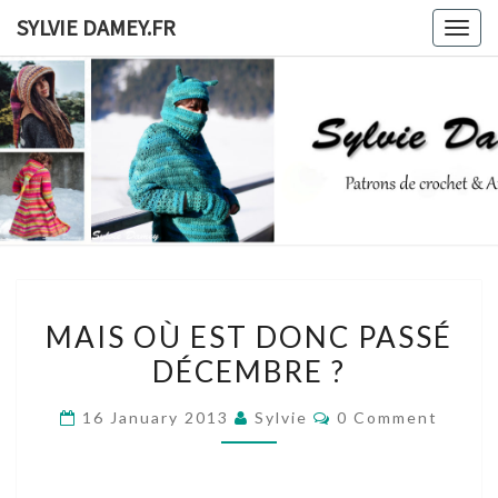
Skip
SYLVIE DAMEY.FR
Togg
to
navig
content
SYLVIE
Patrons
De
Crochet
DAMEY.F
Et
Ateliers
MAIS
MAIS OÙ EST DONC PASSÉ
OÙ
DÉCEMBRE ?
EST
DONC
Comments
16 January 2013
Sylvie
0 Comment
PASSÉ
DÉCEMBRE
?