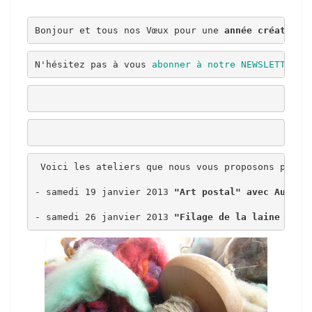
DE
Bonjour et tous nos Vœux pour une 
année créative 
LA
LAINE
N'hésitez pas à vous 
abonner à notre NEWSLETTER
 p
 Voici les ateliers que nous vous proposons pour 
- samedi 19 janvier 2013 
"Art postal" avec Aurore
- samedi 26 janvier 2013 
"Filage de la laine au f