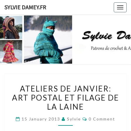
Skip
SYLVIE DAMEY.FR
Togg
to
navig
content
SYLVIE
Patrons
De
Crochet
DAMEY.F
Et
Ateliers
ATELIERS
ATELIERS DE JANVIER:
DE
ART POSTAL ET FILAGE DE
JANVIER:
LA LAINE
ART
POSTAL
Comments
15 January 2013
Sylvie
0 Comment
ET
FILAGE