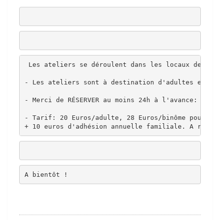
 Les ateliers se déroulent dans les locaux de l'a
- Les ateliers sont à destination d'adultes et/ou
- Merci de RÉSERVER au moins 24h à l'avance: les 
- Tarif: 20 Euros/adulte, 28 Euros/binôme pour un
+ 10 euros d'adhésion annuelle familiale. A régle
A bientôt ! 