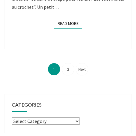
au crochet”. Un petit…
READ MORE
READ MORE
Posts
pagination
2
Next
1
CATEGORIES
Categories