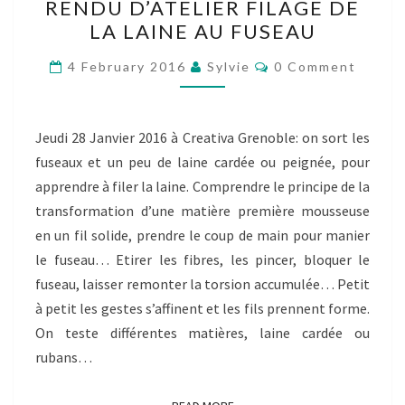
RENDU D’ATELIER FILAGE DE
–
LA LAINE AU FUSEAU
COMPTE
RENDU
Comments
4 February 2016
Sylvie
0 Comment
D’ATELIER
FILAGE
DE
Jeudi 28 Janvier 2016 à Creativa Grenoble: on sort les
LA
fuseaux et un peu de laine cardée ou peignée, pour
LAINE
apprendre à filer la laine. Comprendre le principe de la
AU
transformation d’une matière première mousseuse
FUSEAU
en un fil solide, prendre le coup de main pour manier
le fuseau… Etirer les fibres, les pincer, bloquer le
fuseau, laisser remonter la torsion accumulée… Petit
à petit les gestes s’affinent et les fils prennent forme.
On teste différentes matières, laine cardée ou
rubans…