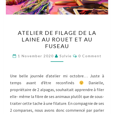
ATELIER
ATELIER DE FILAGE DE LA
DE
LAINE AU ROUET ET AU
FILAGE
FUSEAU
DE
LA
Comments
1 November 2020
Sylvie
0 Comment
LAINE
AU
ROUET
Une belle journée d’atelier mi octobre… Juste à
ET
temps avant d’être reconfinés
Danielle,
AU
propriétaire de 2 alpagas, souhaitait apprendre à filer
FUSEAU
elle- même la fibre de ses animaux plutôt que de sous-
traiter cette tache à une filature. En compagnie de ses
2 comparses, nous avons donc commencé par parler