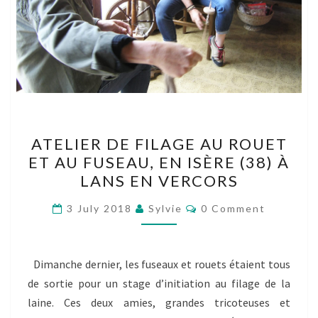
ATELIER
ATELIER DE FILAGE AU ROUET
DE
ET AU FUSEAU, EN ISÈRE (38) À
FILAGE
LANS EN VERCORS
AU
ROUET
Comments
3 July 2018
Sylvie
0 Comment
ET
AU
FUSEAU,
Dimanche dernier, les fuseaux et rouets étaient tous
EN
de sortie pour un stage d’initiation au filage de la
ISÈRE
laine. Ces deux amies, grandes tricoteuses et