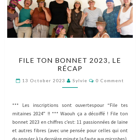
FILE
FILE TON BONNET 2023, LE
TON
RÉCAP
BONNET
2023,
Comments
13 October 2023
Sylvie
0 Comment
LE
RÉCAP
*** Les inscriptions sont ouvertespour “File tes
mitaines 2024” !! *** Waouh ça a décoiffé ! File ton
bonnet 2023 en chiffres c’est: 11 passionnées de laine
et autres fibres (avec une pensée pour celles qui ont
du annuler à la dernière minute la faute aux microbes),