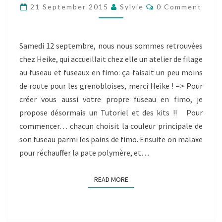
FUSEAUX
Comments
21 September 2015
Sylvie
0 Comment
EN
FIMO
ET
Samedi 12 septembre, nous nous sommes retrouvées
INITIATION
chez Heike, qui accueillait chez elle un atelier de filage
AU
au fuseau et fuseaux en fimo: ça faisait un peu moins
FILAGE
de route pour les grenobloises, merci Heike ! => Pour
créer vous aussi votre propre fuseau en fimo, je
propose désormais un Tutoriel et des kits !! Pour
commencer… chacun choisit la couleur principale de
son fuseau parmi les pains de fimo. Ensuite on malaxe
pour réchauffer la pate polymère, et…
READ MORE
READ MORE