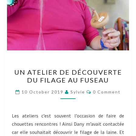
UN
UN ATELIER DE DÉCOUVERTE
ATELIER
DU FILAGE AU FUSEAU
DE
DÉCOUVERTE
Comments
10 October 2019
Sylvie
0 Comment
DU
FILAGE
AU
Les ateliers c’est souvent l’occasion de faire de
FUSEAU
chouettes rencontres ! Ainsi Dany m’avait contactée
car elle souhaitait découvrir le filage de la laine. Et