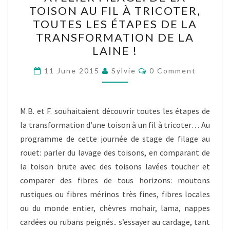
FILAGE:
TOISON AU FIL À TRICOTER,
DE
TOUTES LES ÉTAPES DE LA
LA
TRANSFORMATION DE LA
TOISON
LAINE !
AU
Comments
FIL
11 June 2015
Sylvie
0 Comment
À
TRICOTER,
M.B. et F. souhaitaient découvrir toutes les étapes de
TOUTES
la transformation d’une toison à un fil à tricoter… Au
LES
programme de cette journée de stage de filage au
ÉTAPES
rouet: parler du lavage des toisons, en comparant de
DE
la toison brute avec des toisons lavées toucher et
LA
comparer des fibres de tous horizons: moutons
TRANSFORMATION
rustiques ou fibres mérinos très fines, fibres locales
DE
ou du monde entier, chèvres mohair, lama, nappes
LA
cardées ou rubans peignés.. s’essayer au cardage, tant
LAINE