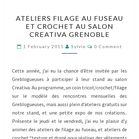
ATELIERS
ATELIERS FILAGE AU FUSEAU
FILAGE
ET CROCHET AU SALON
AU
CREATIVA GRENOBLE
FUSEAU
ET
Comments
1 February 2015
Sylvie
0 Comment
CROCHET
AU
SALON
Cette année, j’ai eu la chance d’être invitée par les
CREATIVA
Greblogueuses à participer à leur stand au salon
GRENOBLE
Creativa. Au programme, un coin tricot/crochet/filage
sur le modèle des rencontres mensuelles des
Greblogueuses, mais aussi plein d’ateliers gratuits sur
notre stand, et une petite expo de nos créations..
Présente le jeudi et le vendredi, j’ai eu le plaisir d’y
animer des ateliers de filage au fuseau, et ateliers de
crochet “texture et drapé pour réaliser des vêtements