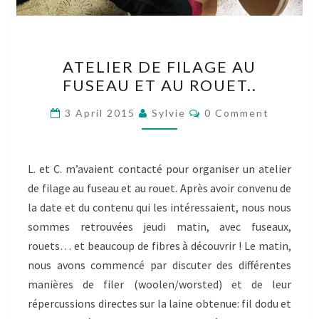
ATELIER
ATELIER DE FILAGE AU
DE
FUSEAU ET AU ROUET..
FILAGE
AU
Comments
3 April 2015
Sylvie
0 Comment
FUSEAU
ET
AU
L. et C. m’avaient contacté pour organiser un atelier
ROUET..
de filage au fuseau et au rouet. Après avoir convenu de
la date et du contenu qui les intéressaient, nous nous
sommes retrouvées jeudi matin, avec fuseaux,
rouets… et beaucoup de fibres à découvrir ! Le matin,
nous avons commencé par discuter des différentes
manières de filer (woolen/worsted) et de leur
répercussions directes sur la laine obtenue: fil dodu et