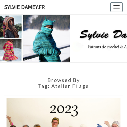
Skip
SYLVIE DAMEY.FR
Togg
to
navig
content
SYLVIE
Patrons
De
Crochet
DAMEY.F
Et
Ateliers
Browsed By
Tag:
Atelier Filage