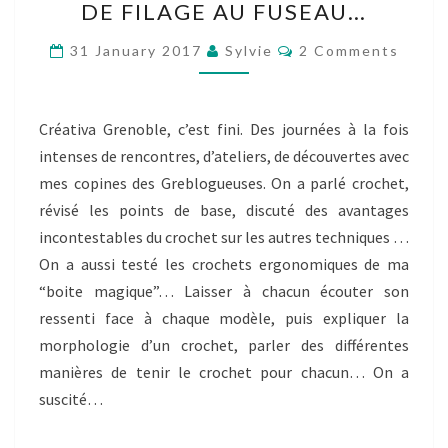
DE FILAGE AU FUSEAU…
DES
Comments
CROCHETEURS
31 January 2017
Sylvie
2 Comments
ET
CROCHETEUSES,
Créativa Grenoble, c’est fini. Des journées à la fois
ET
intenses de rencontres, d’ateliers, de découvertes avec
UN
mes copines des Greblogueuses. On a parlé crochet,
PEU
révisé les points de base, discuté des avantages
DE
incontestables du crochet sur les autres techniques …
FILAGE
On a aussi testé les crochets ergonomiques de ma
AU
“boite magique”… Laisser à chacun écouter son
FUSEAU…
ressenti face à chaque modèle, puis expliquer la
morphologie d’un crochet, parler des différentes
manières de tenir le crochet pour chacun… On a
suscité…