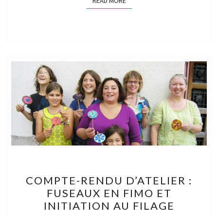
READ MORE
READ MORE
COMPTE-
COMPTE-RENDU D’ATELIER :
RENDU
FUSEAUX EN FIMO ET
D’ATELIER
INITIATION AU FILAGE
: