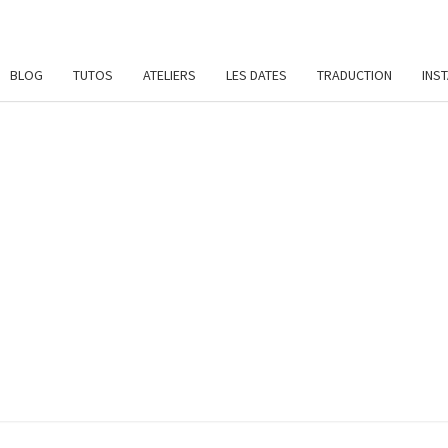
BLOG
TUTOS
ATELIERS
LES DATES
TRADUCTION
INS
SYL
Patrons
De
Crochet
Et
DAME
Ateliers