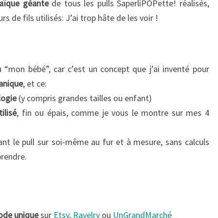
aïque géante
de tous les pulls SaperliPOPette! réalisés,
rs de fils utilisés: J’ai trop hâte de les voir !
u “mon bébé”, car c’est un concept que j’ai inventé pour
ganique
, et ce:
logie
(y compris grandes tailles ou enfant)
ilisé
, fin ou épais, comme je vous le montre sur mes 4
nt le pull sur soi-même au fur et à mesure, sans calculs
prendre.
de unique
sur
Etsy
,
Ravelry
ou
UnGrandMarché