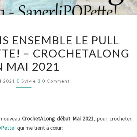
CROCHETONS
 ENSEMBLE LE PULL
ENSEMBLE
TTE! – CROCHETALONG
LE
PULL
N MAI 2021
SAPERLIPOPETTE!
–
Comments
il 2021
Sylvie
0 Comment
CROCHETALONG
EN
MAI
2021
e nouveau
CrochetALong début Mai 2021
, pour crocheter
OPette!
qui me tient à cœur: