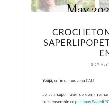
CROCHETONS
SAPERLIPOPE
E
27 Apr
Youpi
, enfin un nouveau CAL!
Je suis super ravie de démarrer c
tous ensemble ce
pull boxy SaperliP