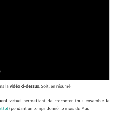
ans la
vidéo ci-dessus
. Soit, en résumé:
ent virtuel
permettant de crocheter tous ensemble le
ette!
) pendant un temps donné: le mois de Mai.