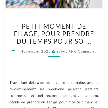
PETIT
PETIT MOMENT DE
MOMENT
FILAGE, POUR PRENDRE
DE
DU TEMPS POUR SOI…
FILAGE,
POUR
Comments
4 November 2020
Sylvie
0 Comment
PRENDRE
DU
TEMPS
POUR
SOI…
Travaillant déjà à domicile toute la semaine, avec le
re-confinement les week-end peuvent paraitre
comme un éternel recommencement… J’ai donc
décidé de prendre du temps pour moi ce dimanche,