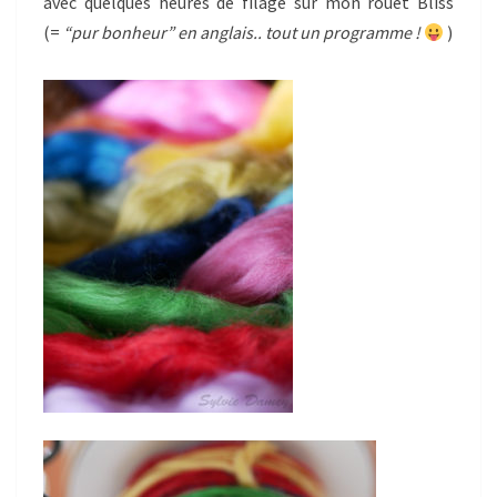
avec quelques heures de filage sur mon rouet Bliss
(=
“pur bonheur” en anglais.. tout un programme !
)