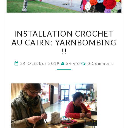
INSTALLATION
INSTALLATION CROCHET
CROCHET
AU CAIRN: YARNBOMBING
AU
!!
CAIRN:
YARNBOMBING
Comments
24 October 2019
Sylvie
0 Comment
!!