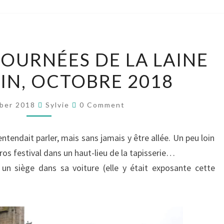
BALADE
JOURNÉES DE LA LAINE
AUX
TIN, OCTOBRE 2018
JOURNÉES
DE
Comments
LA
ber 2018
Sylvie
0 Comment
LAINE
DE
entendait parler, mais sans jamais y être allée. Un peu loin
FELLETIN,
ros festival dans un haut-lieu de la tapisserie…
OCTOBRE
n siège dans sa voiture (elle y était exposante cette
2018