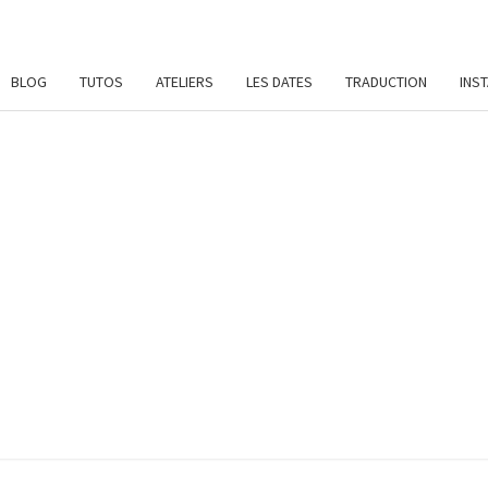
BLOG
TUTOS
ATELIERS
LES DATES
TRADUCTION
INS
SYL
Patrons
De
Crochet
Et
DAME
Ateliers