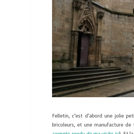
Felletin, c’est d’abord une jolie pe
bricoleurs, et une manufacture de t
compte-rendu de ma visite ici
). Et l