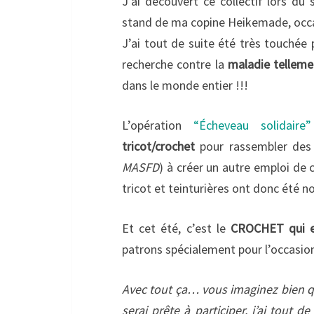
J’ai découvert ce collectif lors du 
stand de ma copine Heikemade, occa
J’ai tout de suite été très touchée p
recherche contre la
maladie telleme
dans le monde entier !!!
L’opération
“Écheveau solidaire”
tricot/crochet
pour rassembler des 
MASFD
) à créer un autre emploi de 
tricot et teinturières ont donc été 
Et cet été, c’est le
CROCHET qui e
patrons spécialement pour l’occasio
Avec tout ça… vous imaginez bien qu
serai prête à participer, j’ai tout d