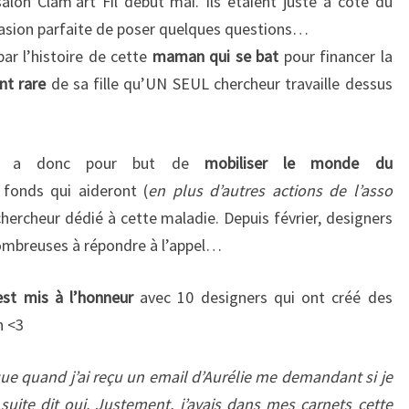
salon Clam’art Fil début mai. Ils étaient juste à coté du
RECHERCHE
sion parfaite de poser quelques questions…
SUR
ar l’histoire de cette
maman qui se bat
pour financer la
UNE
nt rare
de sa fille qu’UN SEUL chercheur travaille dessus
MALADIE
RARE
a donc pour but de
mobiliser le monde du
fonds qui aideront (
en plus d’autres actions de l’asso
chercheur dédié à cette maladie. Depuis février, designers
nombreuses à répondre à l’appel…
st mis à l’honneur
avec 10 designers qui ont créé des
n <3
e quand j’ai reçu un email d’Aurélie me demandant si je
e suite dit oui. Justement, j’avais dans mes carnets cette