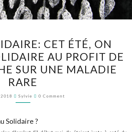
L’ÉTOLE
IDAIRE: CET ÉTÉ, ON
SOLIDAIRE:
LIDAIRE AU PROFIT DE
CET
ÉTÉ,
HE SUR UNE MALADIE
ON
RARE
CROCHÈTE
SOLIDAIRE
Comments
y 2018
Sylvie
0 Comment
AU
PROFIT
DE
u Solidaire ?
LA