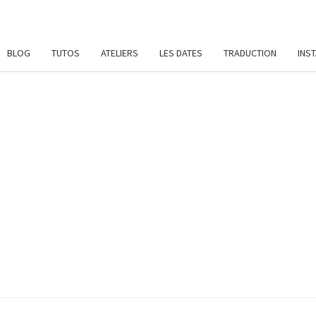
BLOG
TUTOS
ATELIERS
LES DATES
TRADUCTION
INS
SYL
Patrons
De
Crochet
Et
DAME
Ateliers