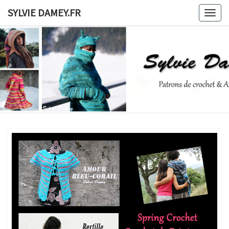
Skip
SYLVIE DAMEY.FR
Togg
to
navig
content
SYLVIE
Patrons
De
Crochet
DAMEY.F
Et
Ateliers