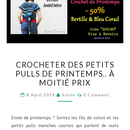
CROCHETER
CROCHETER DES PETITS
DES
PULLS DE PRINTEMPS.. À
PETITS
MOITIÉ PRIX
PULLS
DE
Comments
8 April 2018
Sylvie
0 Comment
PRINTEMPS..
À
MOITIÉ
Envie de printemps ? Sortez les fils de coton et les
PRIX
petits pulls manches courtes qui parlent de nuits