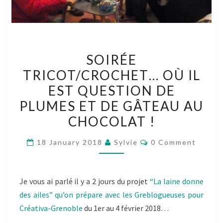
SOIRÉE
SOIRÉE
TRICOT/CROCHET…
TRICOT/CROCHET… OÙ IL
OÙ
EST QUESTION DE
IL
EST
PLUMES ET DE GÂTEAU AU
QUESTION
CHOCOLAT !
DE
Comments
PLUMES
18 January 2018
Sylvie
0 Comment
ET
DE
Je vous ai parlé il y a 2 jours du projet
“La laine donne
GÂTEAU
des ailes” qu’on prépare avec les Greblogueuses pour
AU
Créativa-Grenoble
du 1er au 4 février 2018…
CHOCOLAT
!