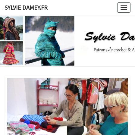
Skip
SYLVIE DAMEY.FR
Togg
to
navig
content
SYLVIE
Patrons
De
Crochet
DAMEY.F
Et
Ateliers