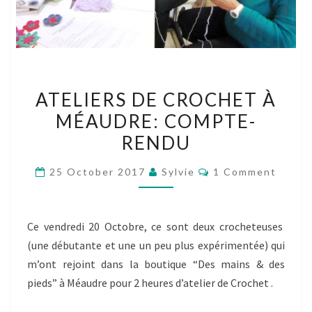
ATELIERS
ATELIERS DE CROCHET À
DE
MÉAUDRE: COMPTE-
CROCHET
RENDU
À
MÉAUDRE:
Comments
25 October 2017
Sylvie
1 Comment
COMPTE-
RENDU
Ce vendredi 20 Octobre, ce sont deux crocheteuses
(une débutante et une un peu plus expérimentée) qui
m’ont rejoint dans la boutique “Des mains & des
pieds” à Méaudre pour 2 heures d’atelier de Crochet .