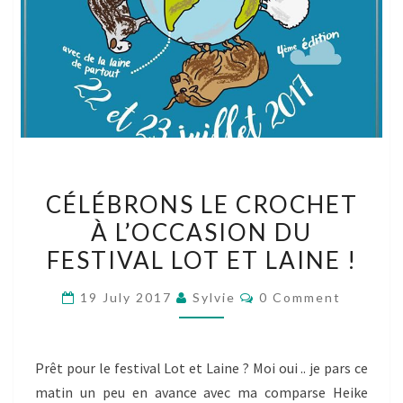
CÉLÉBRONS
CÉLÉBRONS LE CROCHET
LE
À L’OCCASION DU
CROCHET
FESTIVAL LOT ET LAINE !
À
L’OCCASION
Comments
19 July 2017
Sylvie
0 Comment
DU
FESTIVAL
LOT
Prêt pour le festival Lot et Laine ? Moi oui .. je pars ce
ET
matin un peu en avance avec ma comparse Heike
LAINE