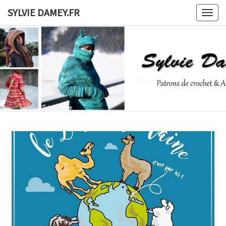
Skip
SYLVIE DAMEY.FR
Togg
to
navig
content
SYLVIE
Patrons
De
Crochet
DAMEY.F
Et
Ateliers