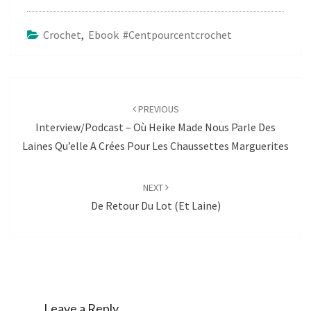
Crochet
,
Ebook #centpourcentcrochet
Post
navigation
PREVIOUS
Interview/Podcast – Où Heike Made Nous Parle Des
Laines Qu’elle A Crées Pour Les Chaussettes Marguerites
NEXT
De Retour Du Lot (et Laine)
Leave a Reply