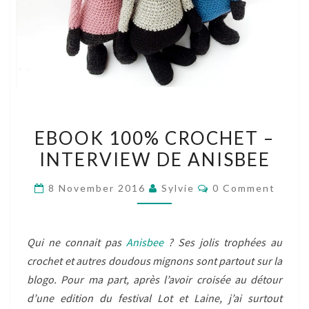
EBOOK
EBOOK 100% CROCHET –
100%
INTERVIEW DE ANISBEE
CROCHET
–
Comments
8 November 2016
Sylvie
0 Comment
INTERVIEW
DE
ANISBEE
Qui ne connait pas
Anisbee
? Ses jolis trophées au
crochet et autres doudous mignons sont partout sur la
blogo. Pour ma part, après l’avoir croisée au détour
d’une edition du festival Lot et Laine, j’ai surtout