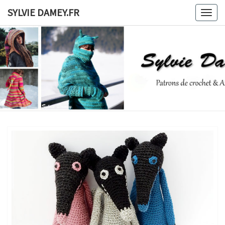
Skip
SYLVIE DAMEY.FR
Togg
to
navig
content
SYLVIE
Patrons
De
Crochet
DAMEY.F
Et
Ateliers