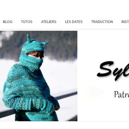
BLOG
TUTOS
ATELIERS
LES DATES
TRADUCTION
INS
SYL
Patrons
De
Crochet
Et
DAME
Ateliers