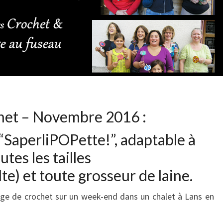
ET
TOUTE
GROSSEUR
DE
FILS
het – Novembre 2016 :
“SaperliPOPette!”, adaptable à
utes les tailles
lte) et toute grosseur de laine.
age de crochet sur un week-end dans un chalet à Lans en