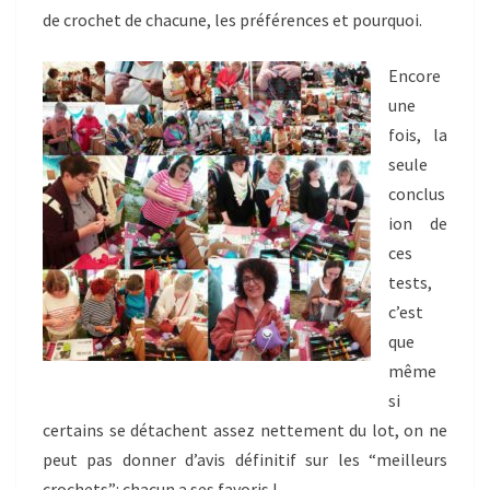
de crochet de chacune, les préférences et pourquoi.
Encore
une
fois, la
seule
conclus
ion de
ces
tests,
c’est
que
même
si
certains se détachent assez nettement du lot, on ne
peut pas donner d’avis définitif sur les “meilleurs
crochets”: chacun a ses favoris !