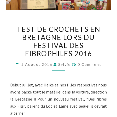
TEST
TEST DE CROCHETS EN
DE
BRETAGNE LORS DU
CROCHETS
FESTIVAL DES
EN
BRETAGNE
FIBROPHILES 2016
LORS
Comments
1 August 2016
Sylvie
0 Comment
DU
FESTIVAL
DES
Début juillet, avec Heike et nos filles respectives nous
FIBROPHILES
avons packé tout le matériel dans la voiture, direction
2016
la Bretagne !! Pour un nouveau festival, “Des fibres
aux Fils”, parent du Lot et Laine avec lequel il devrait
alterner.