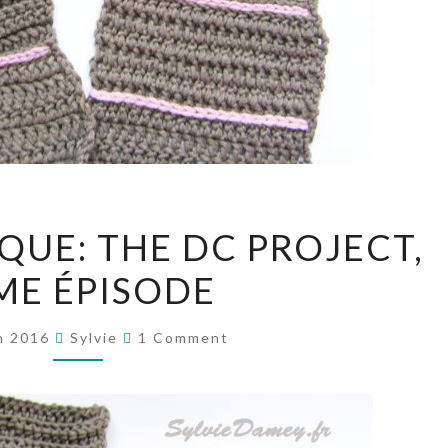
JEUDI
QUE: THE DC PROJECT,
TECHNIQUE:
ME ÉPISODE
THE
DC
Comments
PROJECT,
h 2016
Sylvie
1 Comment
6ÈME
ÉPISODE