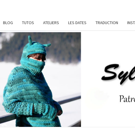
BLOG
TUTOS
ATELIERS
LES DATES
TRADUCTION
INS
SYL
Patrons
De
Crochet
Et
DAME
Ateliers