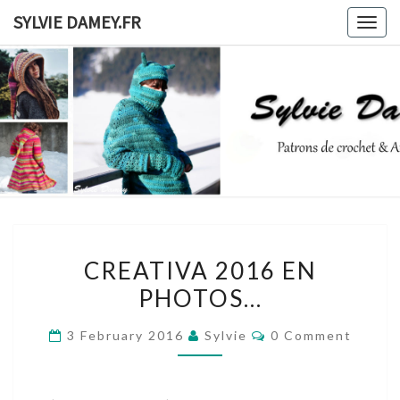
Skip
SYLVIE DAMEY.FR
Togg
to
navig
content
SYLVIE
Patrons
De
Crochet
DAMEY.F
Et
Ateliers
CREATIVA
CREATIVA 2016 EN
2016
PHOTOS…
EN
PHOTOS…
Comments
3 February 2016
Sylvie
0 Comment