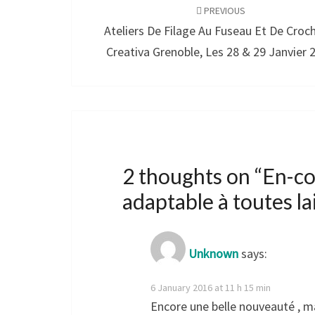
navigation
PREVIOUS
Ateliers De Filage Au Fuseau Et De Croc
Creativa Grenoble, Les 28 & 29 Janvier 
2 thoughts on “
En-co
adaptable à toutes la
Unknown
says:
6 January 2016 at 11 h 15 min
Encore une belle nouveauté , ma f