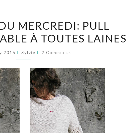
EN-
DU MERCREDI: PULL
COURS
ABLE À TOUTES LAINES
DU
MERCREDI:
Comments
PULL
ry 2016
Sylvie
2 Comments
“BOXY”
ADAPTABLE
À
TOUTES
LAINES