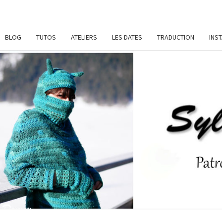
BLOG
TUTOS
ATELIERS
LES DATES
TRADUCTION
INS
SYL
Patrons
De
Crochet
Et
DAME
Ateliers