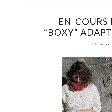
EN-COURS 
“BOXY” ADAPT
6 Janua