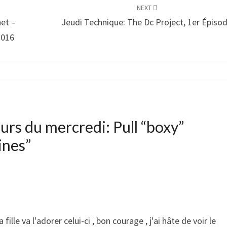
NEXT
het –
Jeudi Technique: The Dc Project, 1er Épiso
2016
urs du mercredi: Pull “boxy”
ines
”
ille va l'adorer celui-ci , bon courage , j'ai hâte de voir le