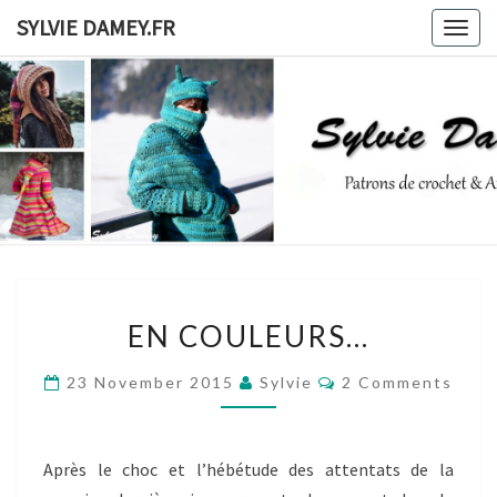
Skip
SYLVIE DAMEY.FR
Togg
to
navig
content
SYLVIE
Patrons
De
Crochet
DAMEY.F
Et
Ateliers
EN
EN COULEURS…
COULEURS…
Comments
23 November 2015
Sylvie
2 Comments
Après le choc et l’hébétude des attentats de la