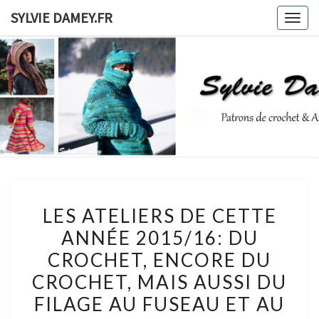
Skip
SYLVIE DAMEY.FR
Togg
to
navig
content
SYLVIE
Patrons
De
Crochet
DAMEY.F
Et
Ateliers
LES
LES ATELIERS DE CETTE
ATELIERS
ANNÉE 2015/16: DU
DE
CROCHET, ENCORE DU
CETTE
ANNÉE
CROCHET, MAIS AUSSI DU
2015/16:
FILAGE AU FUSEAU ET AU
DU