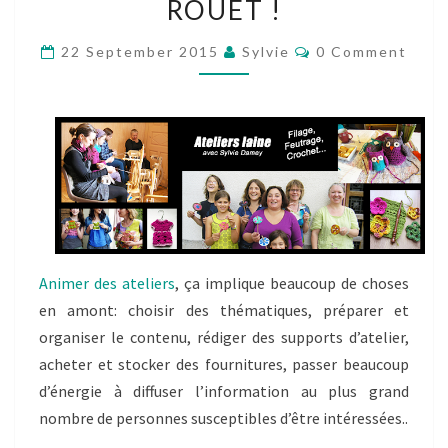
ROUET !
CROCHET,
ENCORE
Comments
22 September 2015
Sylvie
0 Comment
DU
CROCHET,
MAIS
AUSSI
DU
FILAGE
AU
FUSEAU
Animer des ateliers
, ça implique beaucoup de choses
ET
en amont: choisir des thématiques, préparer et
AU
organiser le contenu, rédiger des supports d’atelier,
ROUET
acheter et stocker des fournitures, passer beaucoup
!
d’énergie à diffuser l’information au plus grand
nombre de personnes susceptibles d’être intéressées..