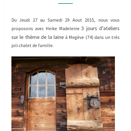
FILAGE
AU
Du Jeudi 27 au Samedi 29 Aout 2015, nous vous
ROUET,
3 jours d’ateliers
proposons avec Heike Madeleine
CROCHET
sur le thème de la laine
à Megève (74) dans un très
ET
joli chalet de famille.
TRICOT
À
MEGEVE
(74)