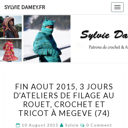
Skip
SYLVIE DAMEY.FR
Togg
to
navig
content
SYLVIE
Patrons
De
Crochet
DAMEY.F
Et
Ateliers
FIN
FIN AOUT 2015, 3 JOURS
AOUT
D’ATELIERS DE FILAGE AU
2015,
ROUET, CROCHET ET
3
JOURS
TRICOT À MEGEVE (74)
D’ATELIERS
Comments
10 August 2015
Sylvie
0 Comment
DE