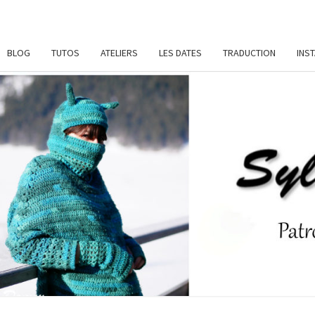
BLOG
TUTOS
ATELIERS
LES DATES
TRADUCTION
INS
SYL
Patrons
De
Crochet
Et
DAME
Ateliers