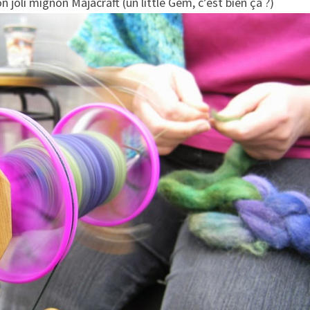
 joli mignon Majacraft (un little Gem, c’est bien ça ?)