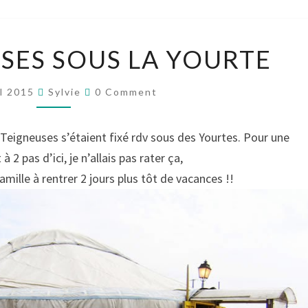
LES
USES SOUS LA YOURTE
TEIGNEUSES
SOUS
Comments
il 2015
Sylvie
0 Comment
LA
YOURTE
Teigneuses s’étaient fixé rdv sous des Yourtes. Pour une
 à 2 pas d’ici, je n’allais pas rater ça,
amille à rentrer 2 jours plus tôt de vacances !!