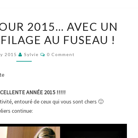
EN
OUR 2015… AVEC UN
ROUTE
 FILAGE AU FUSEAU !
POUR
2015…
Comments
AVEC
ry 2015
Sylvie
0 Comment
UN
ATELIER
te
DE
FILAGE
CELLENTE ANNÉE 2015 !!!!!
AU
ativité, entouré de ceux qui vous sont chers 🙂
FUSEAU
liers continue:
!