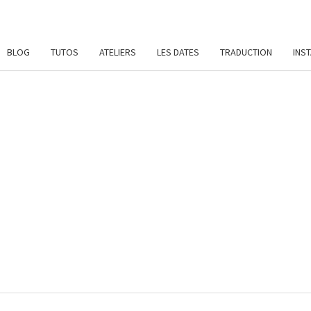
BLOG
TUTOS
ATELIERS
LES DATES
TRADUCTION
INS
SYL
Patrons
De
Crochet
Et
DAME
Ateliers