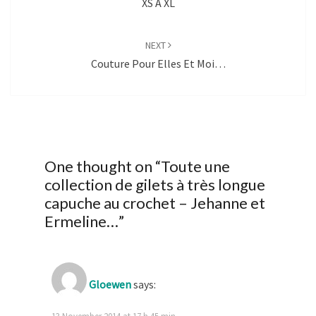
XS À XL
NEXT
Couture Pour Elles Et Moi…
One thought on “
Toute une
collection de gilets à très longue
capuche au crochet – Jehanne et
Ermeline…
”
Gloewen
says:
13 November 2014 at 17 h 45 min