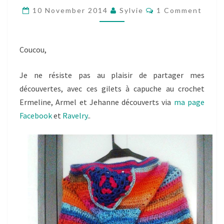
Comments
LONGUE
10 November 2014
Sylvie
1 Comment
CAPUCHE
AU
Coucou,
CROCHET
–
Je ne résiste pas au plaisir de partager mes
JEHANNE
découvertes, avec ces gilets à capuche au crochet
ET
Ermeline, Armel et Jehanne découverts via
ma page
ERMELINE…
Facebook
et
Ravelry
..