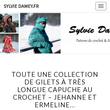
Skip
SYLVIE DAMEY.FR
Togg
to
navig
content
SYLVIE
Patrons
De
Crochet
DAMEY.F
Et
Ateliers
TOUTE
TOUTE UNE COLLECTION
UNE
DE GILETS À TRÈS
COLLECTION
LONGUE CAPUCHE AU
DE
GILETS
CROCHET – JEHANNE ET
À
ERMELINE…
TRÈS