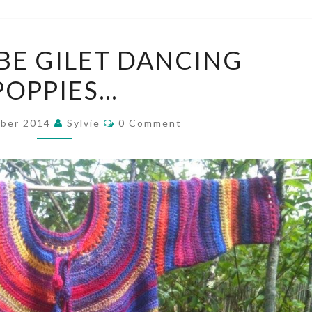
UN
BE GILET DANCING
SUPERBE
POPPIES…
GILET
DANCING
Comments
POPPIES…
mber 2014
Sylvie
0 Comment