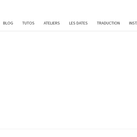
BLOG
TUTOS
ATELIERS
LES DATES
TRADUCTION
INS
SYL
Patrons
De
Crochet
Et
DAME
Ateliers