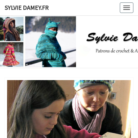
Skip
SYLVIE DAMEY.FR
Togg
to
navig
content
SYLVIE
Patrons
De
Crochet
DAMEY.F
Et
Ateliers