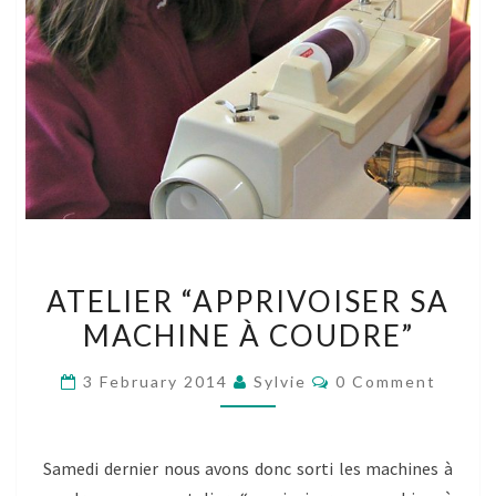
ATELIER
ATELIER “APPRIVOISER SA
“APPRIVOISER
MACHINE À COUDRE”
SA
MACHINE
Comments
3 February 2014
Sylvie
0 Comment
À
COUDRE”
Samedi dernier nous avons donc sorti les machines à