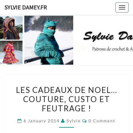
Skip
SYLVIE DAMEY.FR
Togg
to
navig
content
SYLVIE
Patrons
De
Crochet
DAMEY.F
Et
Ateliers
LES
LES CADEAUX DE NOEL…
CADEAUX
COUTURE, CUSTO ET
DE
FEUTRAGE !
NOEL…
COUTURE,
Comments
6 January 2014
Sylvie
0 Comment
CUSTO
ET