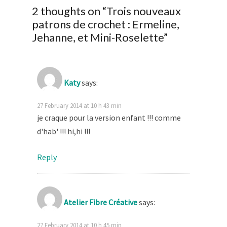
2 thoughts on “
Trois nouveaux
patrons de crochet : Ermeline,
Jehanne, et Mini-Roselette
”
Katy
says:
27 February 2014 at 10 h 43 min
je craque pour la version enfant !!! comme
d'hab' !!! hi,hi !!!
Reply
Atelier Fibre Créative
says:
27 February 2014 at 10 h 45 min