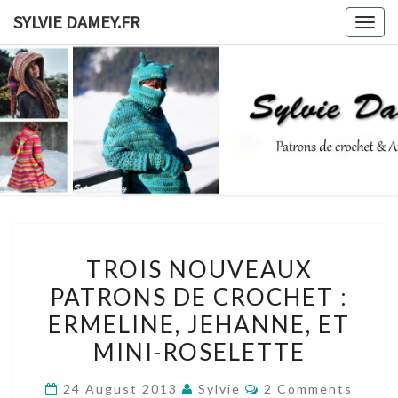
Skip
SYLVIE DAMEY.FR
Togg
to
navig
content
SYLVIE
Patrons
De
Crochet
DAMEY.F
Et
Ateliers
TROIS
TROIS NOUVEAUX
NOUVEAUX
PATRONS DE CROCHET :
PATRONS
ERMELINE, JEHANNE, ET
DE
CROCHET
MINI-ROSELETTE
:
Comments
24 August 2013
Sylvie
2 Comments
ERMELINE,