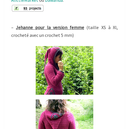
AlittleMarket
ou
Dawanda
.
–
Jehanne pour la version femme
(taille XS à Xl,
crocheté avec un crochet 5 mm)