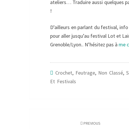
ateliers… Traduire aussi quelques pat
!
D’ailleurs en parlant du festival, in
pour aller jusqu’au festival Lot et La
Grenoble/Lyon.. N’hésitez pas à
me c
Crochet
,
Feutrage
,
Non Classé
,
S
Et Festivals
Post
navigation
PREVIOUS