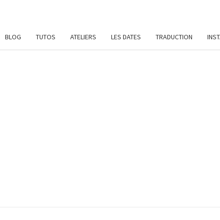
BLOG
TUTOS
ATELIERS
LES DATES
TRADUCTION
INS
SYL
Patrons
De
Crochet
Et
DAME
Ateliers