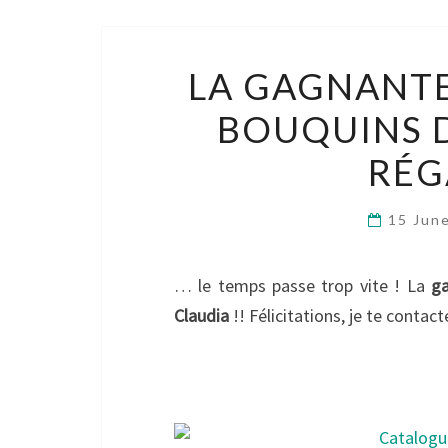
LA GAGNANTE
BOUQUINS D
RÉG
15 Jun
… le temps passe trop vite ! La
g
Claudia
!! Félicitations, je te contac