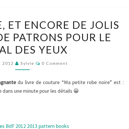
LA
, ET ENCORE DE JOLIS
GAGNANTE,
E PATRONS POUR LE
ET
ENCORE
AL DES YEUX
DE
JOLIS
Comments
e 2012
Sylvie
0 Comment
BOUQUINS
DE
agnante
du livre de couture “Ma petite robe noire” est :
PATRONS
te dans une minute pour les détails 😀
POUR
LE
RÉGAL
DES