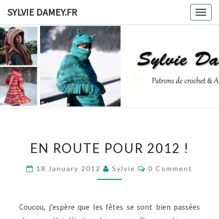
Skip
SYLVIE DAMEY.FR
Togg
to
navig
content
SYLVIE
Patrons
De
Crochet
DAMEY.F
Et
Ateliers
EN
EN ROUTE POUR 2012 !
ROUTE
POUR
Comments
18 January 2012
Sylvie
0 Comment
2012
!
Coucou, j’espère que les fêtes se sont bien passées