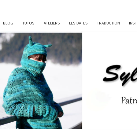
BLOG
TUTOS
ATELIERS
LES DATES
TRADUCTION
INS
SYL
Patrons
De
Crochet
Et
DAME
Ateliers