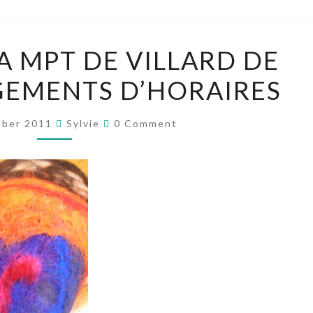
ATELIERS
LA MPT DE VILLARD DE
À
GEMENTS D’HORAIRES
LA
MPT
Comments
DE
mber 2011
Sylvie
0 Comment
VILLARD
DE
LANS:
CHANGEMENTS
D’HORAIRES